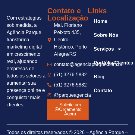
Contato e
Links
Localização
Com estratégias
Home
sob medida, a
Mal. Floriano
Agência Parque
Peixoto 435,
Sobre Nós
transforma
Centro
marketing digital
Histórico, Porto
Serviços
em crescimento
Alegre/RS
real, ajudando
Portfólio/Clientes
contato@agenciaparque.com.br
empresas de
(51) 3276-5882
todos os setores a
Blog
aumentar sua
(51) 3276-5882
presença online e
Contato
@parqueagencia
conquistar mais
clientes.
Solicite um
Orçamento
Agora
Todos os direitos reservados © 2026 – Agência Parque –